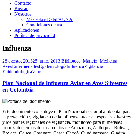
Contacto
Buscar
Nosotros
Más sobre DataFAUNA
Condiciones de uso
Aplicaciones
Política de privacidad
Influenza
28 agosto, 2013
25 junio, 2013
Biblioteca
,
Manejo
,
Medicina
Aves
Enfermedades
Epidemiología
Influenza
Vigilancia
Epidemiológica
Virus
Plan Nacional de Influenza Aviar en Aves Silvestres
en Colombia
Este documento constituye el Plan Nacional sectorial ambiental para
la prevención y vigilancia de la influenza aviar en especies silvestres
y los planes regionales de vigilancia, monitoreo para humedales
priorizados en los departamentos de Amazonas, Antioquia, Bolívar,
Boyacá, Cauca, Casanare, Cesar, Chocó, Cundinamarca, Guajira,