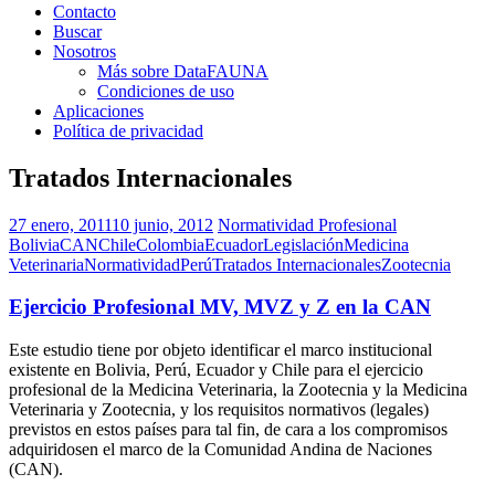
Contacto
Buscar
Nosotros
Más sobre DataFAUNA
Condiciones de uso
Aplicaciones
Política de privacidad
Tratados Internacionales
27 enero, 2011
10 junio, 2012
Normatividad Profesional
Bolivia
CAN
Chile
Colombia
Ecuador
Legislación
Medicina
Veterinaria
Normatividad
Perú
Tratados Internacionales
Zootecnia
Ejercicio Profesional MV, MVZ y Z en la CAN
Este estudio tiene por objeto identificar el marco institucional
existente en Bolivia, Perú, Ecuador y Chile para el ejercicio
profesional de la Medicina Veterinaria, la Zootecnia y la Medicina
Veterinaria y Zootecnia, y los requisitos normativos (legales)
previstos en estos países para tal fin, de cara a los compromisos
adquiridosen el marco de la Comunidad Andina de Naciones
(CAN).