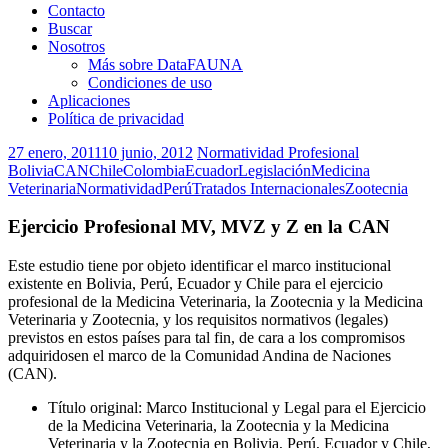
Contacto
Buscar
Nosotros
Más sobre DataFAUNA
Condiciones de uso
Aplicaciones
Política de privacidad
27 enero, 2011
10 junio, 2012
Normatividad Profesional
Bolivia
CAN
Chile
Colombia
Ecuador
Legislación
Medicina
Veterinaria
Normatividad
Perú
Tratados Internacionales
Zootecnia
Ejercicio Profesional MV, MVZ y Z en la CAN
Este estudio tiene por objeto identificar el marco institucional
existente en Bolivia, Perú, Ecuador y Chile para el ejercicio
profesional de la Medicina Veterinaria, la Zootecnia y la Medicina
Veterinaria y Zootecnia, y los requisitos normativos (legales)
previstos en estos países para tal fin, de cara a los compromisos
adquiridosen el marco de la Comunidad Andina de Naciones
(CAN).
Título original: Marco Institucional y Legal para el Ejercicio
de la Medicina Veterinaria, la Zootecnia y la Medicina
Veterinaria y la Zootecnia en Bolivia, Perú, Ecuador y Chile,