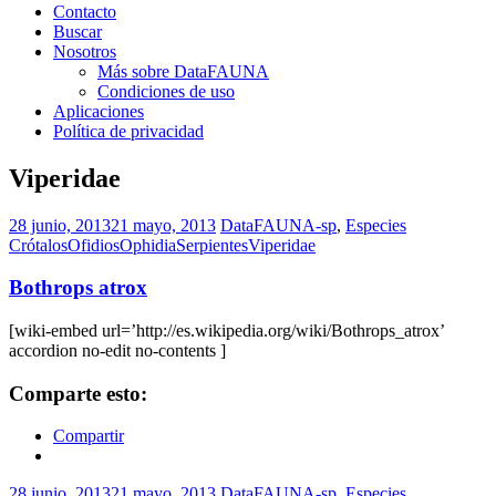
Contacto
Buscar
Nosotros
Más sobre DataFAUNA
Condiciones de uso
Aplicaciones
Política de privacidad
Viperidae
28 junio, 2013
21 mayo, 2013
DataFAUNA-sp
,
Especies
Crótalos
Ofidios
Ophidia
Serpientes
Viperidae
Bothrops atrox
[wiki-embed url=’http://es.wikipedia.org/wiki/Bothrops_atrox’
accordion no-edit no-contents ]
Comparte esto:
Compartir
28 junio, 2013
21 mayo, 2013
DataFAUNA-sp
,
Especies