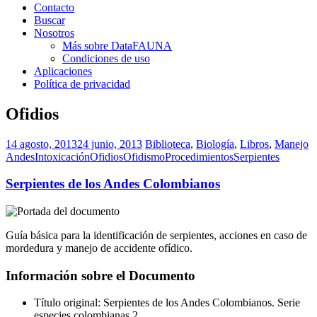
Contacto
Buscar
Nosotros
Más sobre DataFAUNA
Condiciones de uso
Aplicaciones
Política de privacidad
Ofidios
14 agosto, 2013
24 junio, 2013
Biblioteca
,
Biología
,
Libros
,
Manejo
Andes
Intoxicación
Ofidios
Ofidismo
Procedimientos
Serpientes
Serpientes de los Andes Colombianos
Guía básica para la identificación de serpientes, acciones en caso de
mordedura y manejo de accidente ofídico.
Información sobre el Documento
Título original: Serpientes de los Andes Colombianos. Serie
especies colombianas 2.