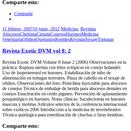
Comparte esto:
Compartir
11 febrero, 2007
10 junio, 2012
Medicina
,
Revistas
Abscesos
Chelonia
Cirugía
Conejos
Hurones
Medicina
Veterinaria
Ofidios
Quelonios
Reptiles
Revistas
Sexaje
Tortugas
Revista Exotic DVM vol 8: 2
Revista Exotic DVM Volume 8 Issue 2 (2006) Observaciones en la
práctica: Ruptura uterina con fetos ectópicos en conejo holandés
Uso de Isoproterenol en hurones. Estabilización de tubo de
alimentación en tortugas terrestres. Pinza de cabello en el sexaje de
ofidios. Observaciones del foro: Penicilina inyectable para abscesos
de conejos Técnica de embalaje de herida para abscesos dentales en
conejos Enucleación en cerdo pigmeo. Prevención de aplastamiento
posquirúrgico en hurones. Notas clínicas: Saculectomía en hurones
mascota y mofetas Artículos selectos de la conferencia internacional
sobre exóticos 2006 Introducción a la medicina de invertebrados
Técnica quirúrgica para esterilización de chuchas o faras hembras.
Comparte esto: