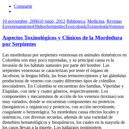
Compartir
10 noviembre, 2006
10 junio, 2012
Biblioteca
,
Medicina
,
Revistas
Envenenamiento
Ofidios
Serpientes
Toxicología
Toxinología
Venenos
Aspectos Toxinológicos y Clínicos de la Mordedura
por Serpientes
Las mordeduras por serpientes venenosas en animales domésticos en
Colombia son muy poco reportadas, y su principal causa es la
invasión de los hábitats naturales por parte del hombre. Las
serpientes venenosas se caracterizan por tener el órgano de
Jacobson, la lengua bífida, las fosas termorreceptoras y las glándulas
productoras de veneno con cuatro diferentes tipos de colmillos
inoculadores. En Colombia se encuentran dos familias, Viperidae y
Elapidae, con siete y cuatro géneros, respectivamente. Los
componentes y mecanismos de acción de los venenos (toxinas) son
muy variados, donde se encuentran componentes no proteicos
(inorgánicos y orgánicos) y proteicos, con acción necrotizante,
coagulante o hemorrágica. Su mordedura causa efectos locales y
sistémicos, con diversas secuelas, además de una variedad de
disturbios hematológicos y bioquímicos, los cuales en la mayoría de
los casos llevan a la muerte. Los hallazgos postmortem