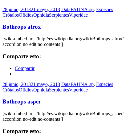
28 junio, 2013
21 mayo, 2013
DataFAUNA-sp
,
Especies
Crótalos
Ofidios
Ophidia
Serpientes
Viperidae
Bothrops atrox
[wiki-embed url=’http://es.wikipedia.org/wiki/Bothrops_atrox’
accordion no-edit no-contents ]
Comparte esto:
Compartir
28 junio, 2013
21 mayo, 2013
DataFAUNA-sp
,
Especies
Crótalos
Ofidios
Ophidia
Serpientes
Viperidae
Bothrops asper
[wiki-embed url=’http://es.wikipedia.org/wiki/Bothrops_asper’
accordion no-edit no-contents ]
Comparte esto: