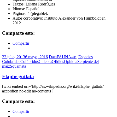
Textos: Liliana Rodríguez.
Idioma: Español.
Páginas: 4 (plegable).
Autor corporativo: Instituto Alexander von Humboldt en
2012.
Comparte esto:
Compartir
22 julio, 2013
6 mayo, 2016
DataFAUNA-sp
,
Especies
Colubridae
Colúbridos
Culebra
Ofidios
Ophidia
Serpiente del
maíz
Squamata
Elaphe guttata
[wiki-embed url=’http://es.wikipedia.org/wiki/Elaphe_guttata’
accordion no-edit no-contents ]
Comparte esto:
Compartir