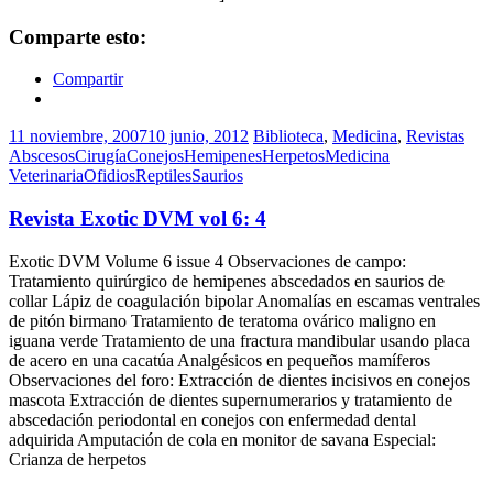
Comparte esto:
Compartir
11 noviembre, 2007
10 junio, 2012
Biblioteca
,
Medicina
,
Revistas
Abscesos
Cirugía
Conejos
Hemipenes
Herpetos
Medicina
Veterinaria
Ofidios
Reptiles
Saurios
Revista Exotic DVM vol 6: 4
Exotic DVM Volume 6 issue 4 Observaciones de campo:
Tratamiento quirúrgico de hemipenes abscedados en saurios de
collar Lápiz de coagulación bipolar Anomalías en escamas ventrales
de pitón birmano Tratamiento de teratoma ovárico maligno en
iguana verde Tratamiento de una fractura mandibular usando placa
de acero en una cacatúa Analgésicos en pequeños mamíferos
Observaciones del foro: Extracción de dientes incisivos en conejos
mascota Extracción de dientes supernumerarios y tratamiento de
abscedación periodontal en conejos con enfermedad dental
adquirida Amputación de cola en monitor de savana Especial:
Crianza de herpetos