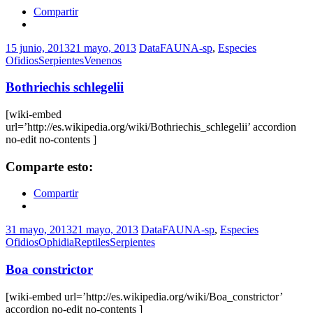
Compartir
15 junio, 2013
21 mayo, 2013
DataFAUNA-sp
,
Especies
Ofidios
Serpientes
Venenos
Bothriechis schlegelii
[wiki-embed
url=’http://es.wikipedia.org/wiki/Bothriechis_schlegelii’ accordion
no-edit no-contents ]
Comparte esto:
Compartir
31 mayo, 2013
21 mayo, 2013
DataFAUNA-sp
,
Especies
Ofidios
Ophidia
Reptiles
Serpientes
Boa constrictor
[wiki-embed url=’http://es.wikipedia.org/wiki/Boa_constrictor’
accordion no-edit no-contents ]