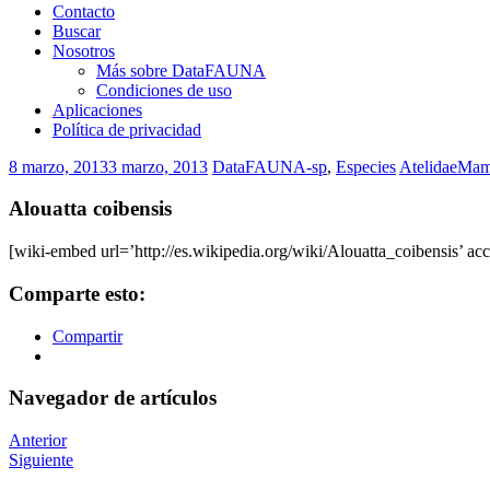
Contacto
Buscar
Nosotros
Más sobre DataFAUNA
Condiciones de uso
Aplicaciones
Política de privacidad
8 marzo, 2013
3 marzo, 2013
DataFAUNA-sp
,
Especies
Atelidae
Mam
Alouatta coibensis
[wiki-embed url=’http://es.wikipedia.org/wiki/Alouatta_coibensis’ acc
Comparte esto:
Compartir
Navegador de artículos
Anterior
Siguiente