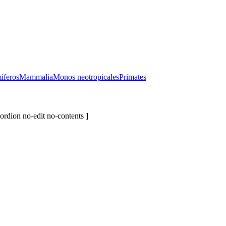
íferos
Mammalia
Monos neotropicales
Primates
ordion no-edit no-contents ]