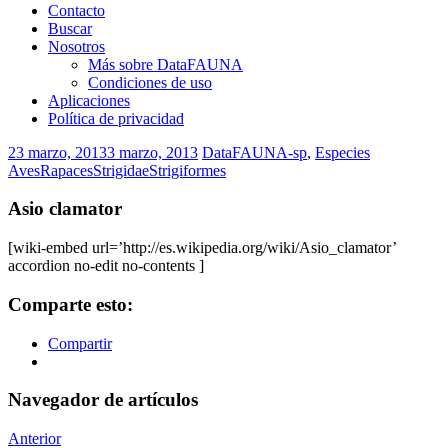
Contacto
Buscar
Nosotros
Más sobre DataFAUNA
Condiciones de uso
Aplicaciones
Política de privacidad
23 marzo, 2013
3 marzo, 2013
DataFAUNA-sp
,
Especies
Aves
Rapaces
Strigidae
Strigiformes
Asio clamator
[wiki-embed url=’http://es.wikipedia.org/wiki/Asio_clamator’
accordion no-edit no-contents ]
Comparte esto:
Compartir
Navegador de artículos
Anterior