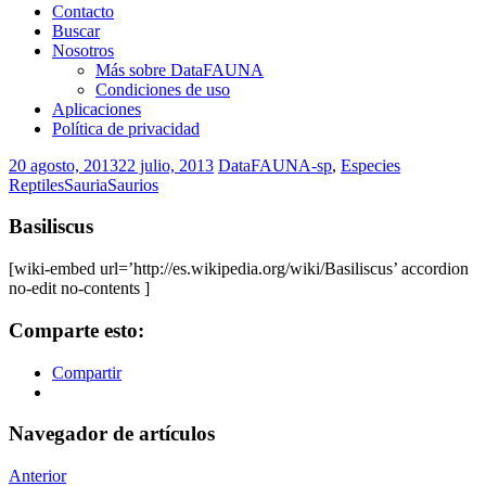
Contacto
Buscar
Nosotros
Más sobre DataFAUNA
Condiciones de uso
Aplicaciones
Política de privacidad
20 agosto, 2013
22 julio, 2013
DataFAUNA-sp
,
Especies
Reptiles
Sauria
Saurios
Basiliscus
[wiki-embed url=’http://es.wikipedia.org/wiki/Basiliscus’ accordion
no-edit no-contents ]
Comparte esto:
Compartir
Navegador de artículos
Anterior