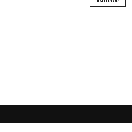
Nave
ANTERIOR
de
artíc