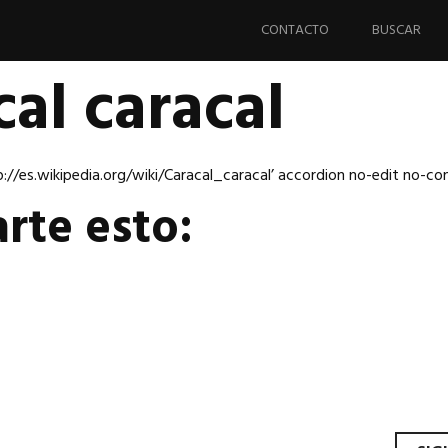
Saltar
al
CONTACTO
BUSCAR
contenido.
al caracal
://es.wikipedia.org/wiki/Caracal_caracal’ accordion no-edit no-co
rte esto: