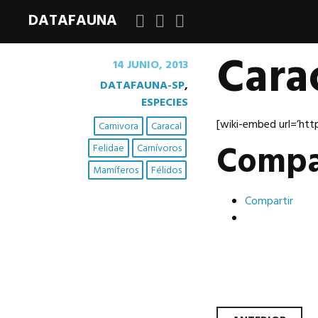
DATAFAUNA
Facebook
Twitter
Google+
Carac
14 JUNIO, 2013
DATAFAUNA-SP
,
ESPECIES
[wiki-embed url=’http
Carnivora
Caracal
Compa
Felidae
Carnívoros
Mamíferos
Félidos
Compartir