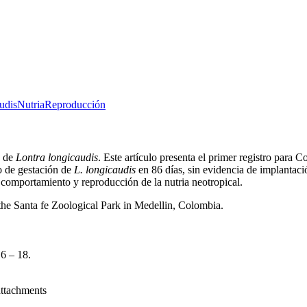
udis
Nutria
Reproducción
s de
Lontra longicaudis
. Este artículo presenta el primer registro para 
do de gestación de
L. longicaudis
en 86 días, sin evidencia de implantació
e comportamiento y reproducción de la nutria neotropical.
n the Santa fe Zoological Park in Medellin, Colombia.
6 – 18.