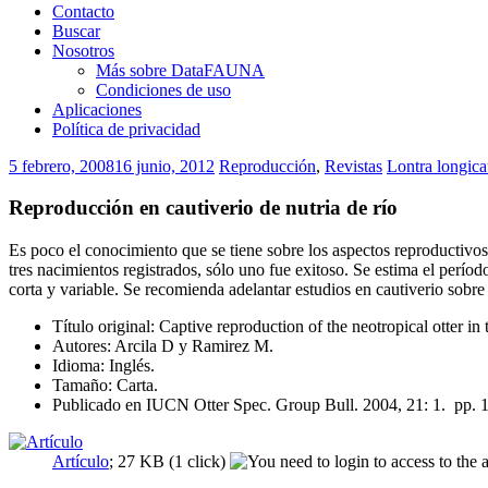
Contacto
Buscar
Nosotros
Más sobre DataFAUNA
Condiciones de uso
Aplicaciones
Política de privacidad
5 febrero, 2008
16 junio, 2012
Reproducción
,
Revistas
Lontra longica
Reproducción en cautiverio de nutria de río
Es poco el conocimiento que se tiene sobre los aspectos reproductivo
tres nacimientos registrados, sólo uno fue exitoso. Se estima el perío
corta y variable. Se recomienda adelantar estudios en cautiverio sobr
Título original: Captive reproduction of the neotropical otter i
Autores: Arcila D y Ramirez M.
Idioma: Inglés.
Tamaño: Carta.
Publicado en IUCN Otter Spec. Group Bull. 2004, 21: 1. pp. 1
Artículo
; 27 KB (1 click)