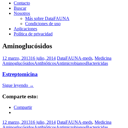
Contacto
Buscar
Nosotros
Más sobre DataFAUNA
Condiciones de uso
Aplicaciones
Política de privacidad
Aminoglucósidos
12 marzo, 2013
16 julio, 2014
DataFAUNA-meds
,
Medicina
Aminoglucósidos
Antibióticos
Antimicrobianos
Bactericidas
Estreptomicina
Sigue leyendo
→
Comparte esto:
Compartir
12 marzo, 2013
16 julio, 2014
DataFAUNA-meds
,
Medicina
Aminoglucósidos
Antibióticos
Antimicrobianos
Bactericidas