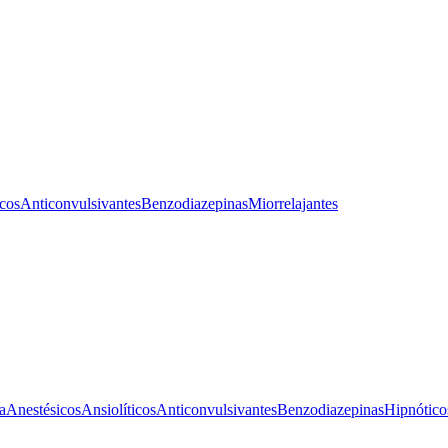
icos
Anticonvulsivantes
Benzodiazepinas
Miorrelajantes
a
Anestésicos
Ansiolíticos
Anticonvulsivantes
Benzodiazepinas
Hipnótico