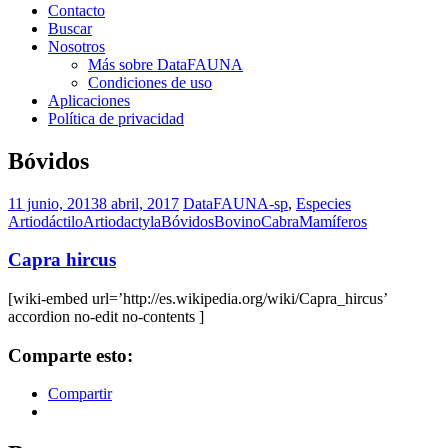
Contacto
Buscar
Nosotros
Más sobre DataFAUNA
Condiciones de uso
Aplicaciones
Política de privacidad
Bóvidos
11 junio, 2013
8 abril, 2017
DataFAUNA-sp
,
Especies
Artiodáctilo
Artiodactyla
Bóvidos
Bovino
Cabra
Mamíferos
Capra hircus
[wiki-embed url=’http://es.wikipedia.org/wiki/Capra_hircus’
accordion no-edit no-contents ]
Comparte esto:
Compartir