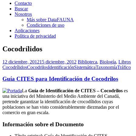
Contacto
Buscar
Nosotros
Más sobre DataFAUNA
Condiciones de uso
Aplicaciones
Política de privacidad
Cocodrílidos
12 diciembre, 2012
15 diciembre, 2012
Biblioteca
,
Biología
,
Libros
Cocodrílidos
Cocodrilos
Identificación
Sistemática
Taxonomía
Tráfico
Guía CITES para Identificación de Cocodrilos
La
Guía de Identificación de CITES – Cocodrilos
es
una iniciativa del Ministerio del Medio Ambiente del Canadá,
pretende garantizar la identificación de crocodílidos cuyas
poblaciones se han visto considerablemente diezmadas por el
comercio en gran escala.
Información sobre el Documento
Título original: Guía de Identificación de CITES –