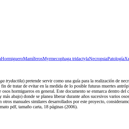
a
Hormiguero
Mamíferos
Myrmecophaga tridactyla
Necropsia
Patología
Xe
a trydactila
) pretende servir como una guía para la realización de nec
el fin de tratar de evitar en la medida de lo posible futuras muertes ant
 de osos hormigueros en general. Este documento se enmarca dentro del
y más abajo) donde se planea liberar durante años sucesivos varios osos
n otros manuales similares desarrollados por este proyecto, consideramo
rmato pdf, tamaño carta, 18 páginas (2006).