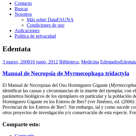
Contacto
Buscar
Nosotros
Más sobre DataFAUNA
Condiciones de uso
Aplicaciones
Política de privacidad
Edentata
3 marzo, 2008
16 junio, 2012
Biblioteca
,
Medicina
Edentados
Edentat
Manual de Necropsia de Myrmecophaga tridactyla
El Manual de Necropsias del Oso Hormiguero Gigante (
Myrmecophag
identificar las causas y circunstancias de la muerte del ejemplar, con 
parámetros biológicos de los ejemplares en particular y la población
Hormiguero Gigante en los Esteros de Iber? (ver Jiménez, ed. (2006) 
Provincial de los Esteros de Iber?. Sin embargo, tal y como sucede co
otros proyectos de investigación y/o conservación de esta especie. Fo
Comparte esto:
Compartir