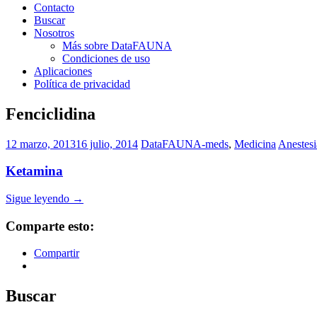
Contacto
Buscar
Nosotros
Más sobre DataFAUNA
Condiciones de uso
Aplicaciones
Política de privacidad
Fenciclidina
12 marzo, 2013
16 julio, 2014
DataFAUNA-meds
,
Medicina
Anestesi
Ketamina
Sigue leyendo
→
Comparte esto:
Compartir
Buscar