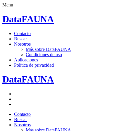
Menu
DataFAUNA
Saltar
Contacto
al
Buscar
contenido.
Nosotros
Más sobre DataFAUNA
Condiciones de uso
Aplicaciones
Política de privacidad
DataFAUNA
Facebook
Twitter
Google+
Saltar
Contacto
al
Buscar
contenido.
Nosotros
Más sobre DataFAUNA