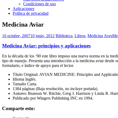
Condiciones de uso
Aplicaciones
Política de privacidad
Medicina Aviar
10 octubre, 2007
10 junio, 2012
Biblioteca
,
Libros
,
Medicina
Aves
Med
Medicina Aviar: principios y aplicaciones
En la década de los ’90 este libro impuso una nueva norma en la medic
tipo de manejo. Presenta una introducción a la medicina aviar desde su
formulario, e índice de apoyo para el lector.
Título Original: AVIAN MEDICINE: Principles and Applicatio
Idioma Inglés.
Tamaño Carta.
1384 páginas (Baja resolución, no incluye portada).
Autores: Branson W. Ritchie, Greg J. Harrison y Linda R. Harr
Publicado por Wingers Publishing INC en 1994.
Comparte esto: