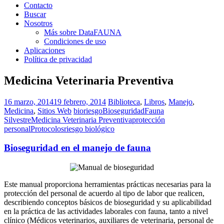
Contacto
Buscar
Nosotros
Más sobre DataFAUNA
Condiciones de uso
Aplicaciones
Política de privacidad
Medicina Veterinaria Preventiva
16 marzo, 2014
19 febrero, 2014
Biblioteca
,
Libros
,
Manejo
,
Medicina
,
Sitios Web
bioriesgo
Bioseguridad
Fauna
Silvestre
Medicina Veterinaria Preventiva
protección
personal
Protocolos
riesgo biológico
Bioseguridad en el manejo de fauna
Este manual proporciona herramientas prácticas necesarias para la
protección del personal de acuerdo al tipo de labor que realicen,
describiendo conceptos básicos de bioseguridad y su aplicabilidad
en la práctica de las actividades laborales con fauna, tanto a nivel
clínico (Médicos veterinarios, auxiliares de veterinaria, personal de