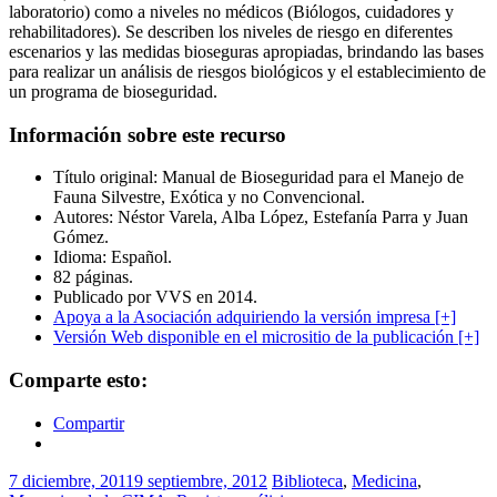
laboratorio) como a niveles no médicos (Biólogos, cuidadores y
rehabilitadores). Se describen los niveles de riesgo en diferentes
escenarios y las medidas bioseguras apropiadas, brindando las bases
para realizar un análisis de riesgos biológicos y el establecimiento de
un programa de bioseguridad.
Información sobre este recurso
Título original: Manual de Bioseguridad para el Manejo de
Fauna Silvestre, Exótica y no Convencional.
Autores: Néstor Varela, Alba López, Estefanía Parra y Juan
Gómez.
Idioma: Español.
82 páginas.
Publicado por VVS en 2014.
Apoya a la Asociación adquiriendo la versión impresa [+]
Versión Web disponible en el micrositio de la publicación [+]
Comparte esto:
Compartir
7 diciembre, 2011
9 septiembre, 2012
Biblioteca
,
Medicina
,