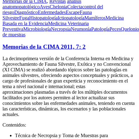
Memorias de la CIMA
,
Revistas
análisis
anatomopatológico
Aves
Chelonia
Colecta
control del
riesgo
Diagnóstico
Enfermedades
Escape
Fauna
Silvestre
Fuga
Histopatología
Ictiopatología
Mamíferos
Medicina
Basada en la Evidencia
Medicina Veterinaria
Preventiva
Microbiología
Necropsia
Neumonía
Patología
Peces
Quelonio
de muestras
Memorias de la CIMA 2011, 7: 2
La decimoprimera versión de la Conferencia Interna en Medicina y
Aprovechamiento de Fauna Silvestre, Exótica y no Convencional
(XI CIMA) se realizó abordando tópicos sobre las patologías en
animales silvestres, ofreciendo aspectos conceptuales y prácticos, a
cargo de profesionales de gran experticia y reconocimiento en el
tema a nivel nacional e internacional; estas
aproximaciones plasmadas a través de los múltiples documentos
facilitados por los autores permiten al lector actualizar sus
conocimientos sobre las enfermedades animales, teniendo en cuenta
las características, dinámicas, los escenarios y las poblacionales
actuales.
Contenidos:
Técnica de Necropsia y Toma de Muestras para