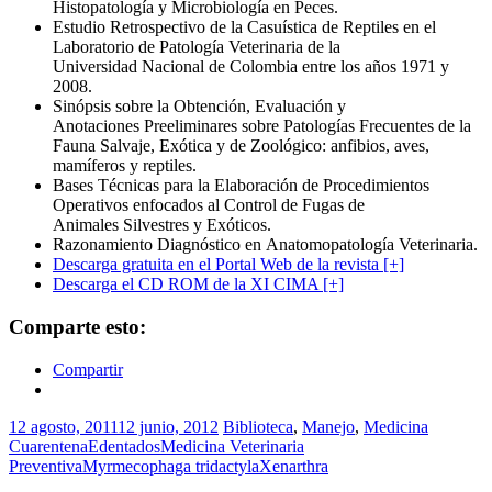
Histopatología y Microbiología en Peces.
Estudio Retrospectivo de la Casuística de Reptiles en el
Laboratorio de Patología Veterinaria de la
Universidad Nacional de Colombia entre los años 1971 y
2008.
Sinópsis sobre la Obtención, Evaluación y
Anotaciones Preeliminares sobre Patologías Frecuentes de la
Fauna Salvaje, Exótica y de Zoológico: anfibios, aves,
mamíferos y reptiles.
Bases Técnicas para la Elaboración de Procedimientos
Operativos enfocados al Control de Fugas de
Animales Silvestres y Exóticos.
Razonamiento Diagnóstico en Anatomopatología Veterinaria.
Descarga gratuita en el Portal Web de la revista [+]
Descarga el CD ROM de la XI CIMA [+]
Comparte esto:
Compartir
12 agosto, 2011
12 junio, 2012
Biblioteca
,
Manejo
,
Medicina
Cuarentena
Edentados
Medicina Veterinaria
Preventiva
Myrmecophaga tridactyla
Xenarthra