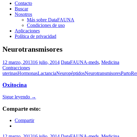
Contacto
Buscar
Nosotros
Más sobre DataFAUNA
Condiciones de uso
Aplicaciones
Política de privacidad
Neurotransmisores
12 marzo, 2013
16 julio, 2014
DataFAUNA-meds
,
Medicina
Contracciones
uterinas
Hormonas
Lactancia
Neuropéptidos
Neurotransmisores
Parto
Re
Oxitocina
Sigue leyendo
→
Comparte esto:
Compartir
12 marzo, 2013
16 julio, 2014
DataFAUNA-meds
,
Medicina