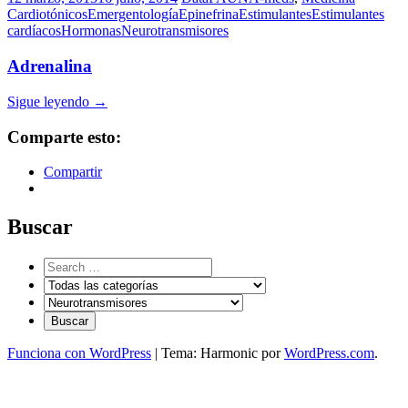
Cardiotónicos
Emergentología
Epinefrina
Estimulantes
Estimulantes
cardíacos
Hormonas
Neurotransmisores
Adrenalina
Sigue leyendo
→
Comparte esto:
Compartir
Buscar
Funciona con WordPress
|
Tema: Harmonic por
WordPress.com
.