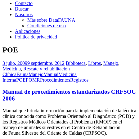
Contacto
Buscar
Nosotros
Más sobre DataFAUNA
Condiciones de uso
Aplicaciones
Política de privacidad
POE
3 julio, 2009
9 septiembre, 2012
Biblioteca
,
Libros
,
Manejo
,
Medicina
,
Rescate y rehabilitación
Clínica
Fauna
Manejo
Manual
Medicina
Interna
POE
POMR
Procedimientos
Registros
Manual de procedimientos estandarizados CRFSOC
2006
Manual que brinda información para la implementación de la técnica
clínica conocida como Problema Orientado al Diagnóstico (POD) y
los Registros Médicos Orientados al Problema (RMOP) en el
manejo de animales silvestres en el Centro de Rehabilitación
de Fauna Silvestre del Oriente de Caldas (CRFSOC).