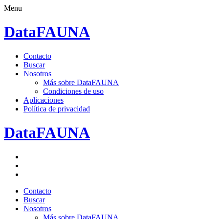
Menu
DataFAUNA
Saltar
Contacto
al
Buscar
contenido.
Nosotros
Más sobre DataFAUNA
Condiciones de uso
Aplicaciones
Política de privacidad
DataFAUNA
Facebook
Twitter
Google+
Saltar
Contacto
al
Buscar
contenido.
Nosotros
Más sobre DataFAUNA