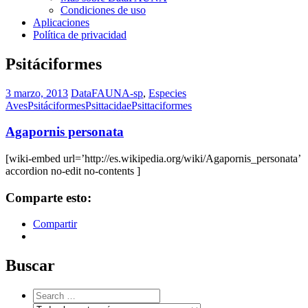
Condiciones de uso
Aplicaciones
Política de privacidad
Psitáciformes
3 marzo, 2013
DataFAUNA-sp
,
Especies
Aves
Psitáciformes
Psittacidae
Psittaciformes
Agapornis personata
[wiki-embed url=’http://es.wikipedia.org/wiki/Agapornis_personata’
accordion no-edit no-contents ]
Comparte esto:
Compartir
Buscar