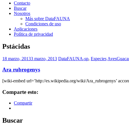
Contacto
Buscar
Nosotros
Más sobre DataFAUNA
Condiciones de uso
Aplicaciones
Política de privacidad
Pstácidas
18 marzo, 2013
3 marzo, 2013
DataFAUNA-sp
,
Especies
Aves
Guaca
Ara rubrogenys
[wiki-embed url=’http://es.wikipedia.org/wiki/Ara_rubrogenys’ accord
Comparte esto:
Compartir
Buscar