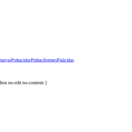
mayas
Psittacidae
Psittaciformes
Pstácidas
ion no-edit no-contents ]