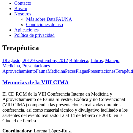
Contacto
Buscar
Nosotros
Más sobre DataFAUNA
Condiciones de uso
Aplicaciones
Política de privacidad
Terapéutica
18 agosto, 2012
9 septiembre, 2012
Biblioteca
,
Libros
,
Manejo
,
Medicina
,
Presentaciones
Aprovechamiento
Fauna
Medicina
Peces
Plagas
Presentaciones
Terapéut
Memorias de la VIII CIMA
El CD ROM de la VIII Conferencia Interna en Medicina y
Aprovechamiento de Fauna Silvestre, Exótica y no Convencional
(VIII CIMA) compendia las presentaciones realizadas durante la
conferencia, así como material técnico y divulgativo facilitado a los
asistentes del evento realizado 12 al 14 de febrero de 2010 en la
Ciudad de Pereira.
Coordinadora:
Lorena López-Ruiz.