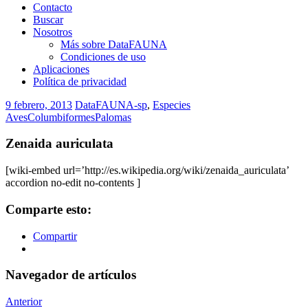
Contacto
Buscar
Nosotros
Más sobre DataFAUNA
Condiciones de uso
Aplicaciones
Política de privacidad
9 febrero, 2013
DataFAUNA-sp
,
Especies
Aves
Columbiformes
Palomas
Zenaida auriculata
[wiki-embed url=’http://es.wikipedia.org/wiki/zenaida_auriculata’
accordion no-edit no-contents ]
Comparte esto:
Compartir
Navegador de artículos
Anterior