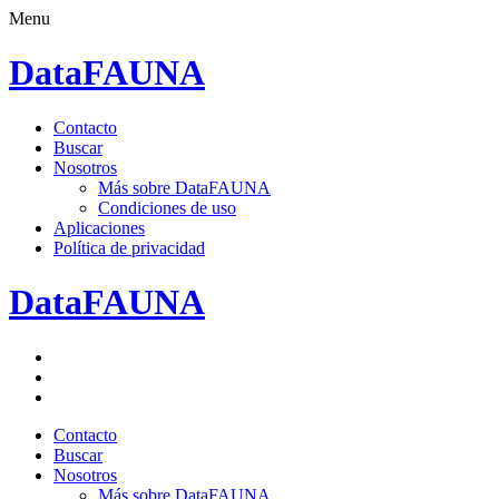
Menu
DataFAUNA
Saltar
Contacto
al
Buscar
contenido.
Nosotros
Más sobre DataFAUNA
Condiciones de uso
Aplicaciones
Política de privacidad
DataFAUNA
Facebook
Twitter
Google+
Saltar
Contacto
al
Buscar
contenido.
Nosotros
Más sobre DataFAUNA