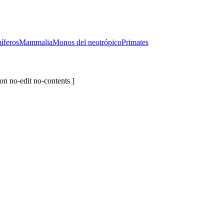
íferos
Mammalia
Monos del neotrópico
Primates
on no-edit no-contents ]