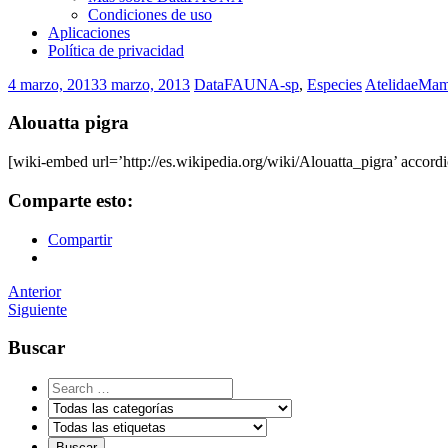
Condiciones de uso
Aplicaciones
Política de privacidad
4 marzo, 2013
3 marzo, 2013
DataFAUNA-sp
,
Especies
Atelidae
Mam
Alouatta pigra
[wiki-embed url=’http://es.wikipedia.org/wiki/Alouatta_pigra’ accordi
Comparte esto:
Compartir
Navegador
Anterior
Siguiente
de
artículos
Buscar