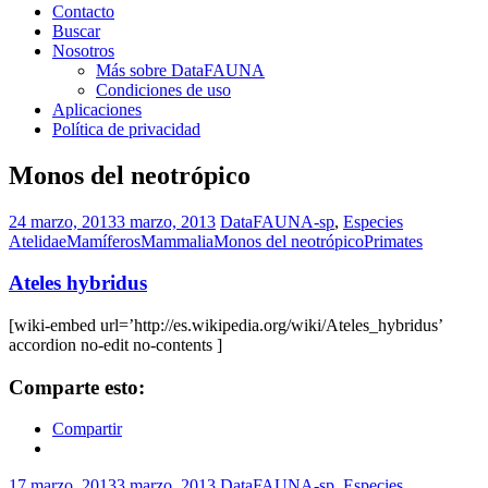
Contacto
Buscar
Nosotros
Más sobre DataFAUNA
Condiciones de uso
Aplicaciones
Política de privacidad
Monos del neotrópico
24 marzo, 2013
3 marzo, 2013
DataFAUNA-sp
,
Especies
Atelidae
Mamíferos
Mammalia
Monos del neotrópico
Primates
Ateles hybridus
[wiki-embed url=’http://es.wikipedia.org/wiki/Ateles_hybridus’
accordion no-edit no-contents ]
Comparte esto:
Compartir
17 marzo, 2013
3 marzo, 2013
DataFAUNA-sp
,
Especies