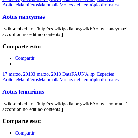
Aotidae
Mamíferos
Mammalia
Monos del neotrópico
Primates
Aotus nancymae
[wiki-embed url=’http://es.wikipedia.org/wiki/Aotus_nancymae’
accordion no-edit no-contents ]
Comparte esto:
Compartir
17 marzo, 2013
3 marzo, 2013
DataFAUNA-sp
,
Especies
Aotidae
Mamíferos
Mammalia
Monos del neotrópico
Primates
Aotus lemurinus
[wiki-embed url=’http://es.wikipedia.org/wiki/Aotus_lemurinus’
accordion no-edit no-contents ]
Comparte esto:
Compartir