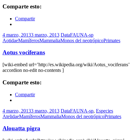
Comparte esto:
Compartir
4 marzo, 2013
3 marzo, 2013
DataFAUNA-sp
Aotidae
Mamíferos
Mammalia
Monos del neotrópico
Primates
Aotus vociferans
[wiki-embed url=’http://es.wikipedia.org/wiki/Aotus_vociferans’
accordion no-edit no-contents ]
Comparte esto:
Compartir
4 marzo, 2013
3 marzo, 2013
DataFAUNA-sp
,
Especies
Atelidae
Mamíferos
Mammalia
Monos del neotrópico
Primates
Alouatta pigra