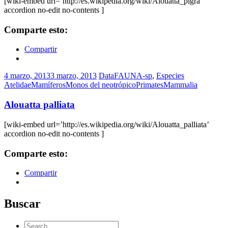
[wiki-embed url=’http://es.wikipedia.org/wiki/Alouatta_pigra’
accordion no-edit no-contents ]
Comparte esto:
Compartir
4 marzo, 2013
3 marzo, 2013
DataFAUNA-sp
,
Especies
Atelidae
Mamíferos
Monos del neotrópico
PrimatesMammalia
Alouatta palliata
[wiki-embed url=’http://es.wikipedia.org/wiki/Alouatta_palliata’
accordion no-edit no-contents ]
Comparte esto:
Compartir
Buscar