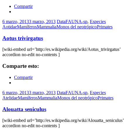
Compartir
6 marzo, 2013
3 marzo, 2013
DataFAUNA-sp
,
Especies
Aotidae
Mamíferos
Mammalia
Monos del neotrópico
Primates
Aotus trivirgatus
[wiki-embed url=’http://es.wikipedia.org/wiki/Aotus_trivirgatus’
accordion no-edit no-contents ]
Comparte esto:
Compartir
6 marzo, 2013
3 marzo, 2013
DataFAUNA-sp
,
Especies
Atelidae
Mamíferos
Mammalia
Monos del neotrópico
Primates
Alouatta seniculus
[wiki-embed url=’http://es.wikipedia.org/wiki/Alouatta_seniculus’
accordion no-edit no-contents ]