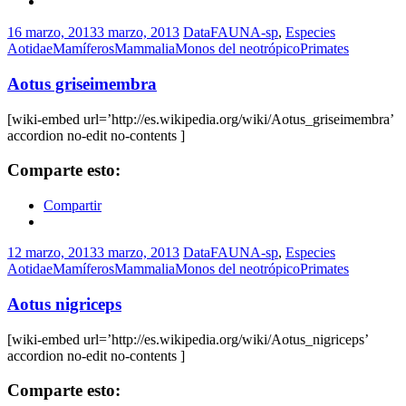
16 marzo, 2013
3 marzo, 2013
DataFAUNA-sp
,
Especies
Aotidae
Mamíferos
Mammalia
Monos del neotrópico
Primates
Aotus griseimembra
[wiki-embed url=’http://es.wikipedia.org/wiki/Aotus_griseimembra’
accordion no-edit no-contents ]
Comparte esto:
Compartir
12 marzo, 2013
3 marzo, 2013
DataFAUNA-sp
,
Especies
Aotidae
Mamíferos
Mammalia
Monos del neotrópico
Primates
Aotus nigriceps
[wiki-embed url=’http://es.wikipedia.org/wiki/Aotus_nigriceps’
accordion no-edit no-contents ]
Comparte esto: