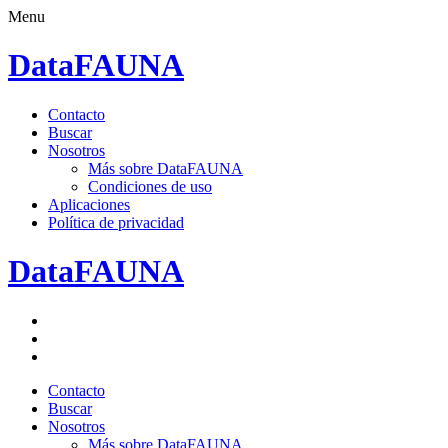
Menu
DataFAUNA
Saltar
Contacto
al
Buscar
contenido.
Nosotros
Más sobre DataFAUNA
Condiciones de uso
Aplicaciones
Política de privacidad
DataFAUNA
Facebook
Twitter
Google+
Saltar
Contacto
al
Buscar
contenido.
Nosotros
Más sobre DataFAUNA