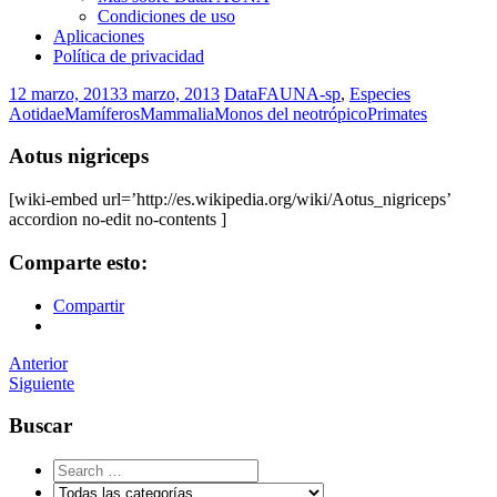
Condiciones de uso
Aplicaciones
Política de privacidad
12 marzo, 2013
3 marzo, 2013
DataFAUNA-sp
,
Especies
Aotidae
Mamíferos
Mammalia
Monos del neotrópico
Primates
Aotus nigriceps
[wiki-embed url=’http://es.wikipedia.org/wiki/Aotus_nigriceps’
accordion no-edit no-contents ]
Comparte esto:
Compartir
Navegador
Anterior
Siguiente
de
artículos
Buscar