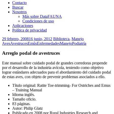
Contacto
Buscar
Nosotros
Más sobre DataFAUNA
Condiciones de uso
Aplicaciones
Política de privacidad
29 febrero, 2008
16 junio, 2012
Biblioteca
,
Manejo
Aves
Avestruces
Emús
Enfermedades
Manejo
Podiatría
Arreglo podal de avestruces
Este manual sobre cuidado podal de grandes corredoras propende
por el desarrollo de la industria avícola, teniendo como objetivo
lograr estándares adecuados para el abordamiento del cuidado podal
de estas aves, con objeto de prevenir problemas asociados a ello.
Título original: Ratite Toe-trimming- For Ostriches and Emus
– Training Manual
Idioma inglés.
Tamaño oficio.
83 páginas.
Autor: Philip Glatz
Publicado en 2008 por Rural Industries Research and