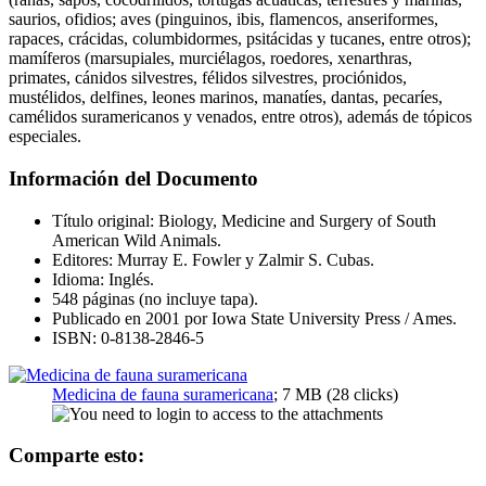
saurios, ofidios; aves (pinguinos, ibis, flamencos, anseriformes,
rapaces, crácidas, columbidormes, psitácidas y tucanes, entre otros);
mamíferos (marsupiales, murciélagos, roedores, xenarthras,
primates, cánidos silvestres, félidos silvestres, prociónidos,
mustélidos, delfines, leones marinos, manatíes, dantas, pecaríes,
camélidos suramericanos y venados, entre otros), además de tópicos
especiales.
Información del Documento
Título original: Biology, Medicine and Surgery of South
American Wild Animals.
Editores: Murray E. Fowler y Zalmir S. Cubas.
Idioma: Inglés.
548 páginas (no incluye tapa).
Publicado en 2001 por Iowa State University Press / Ames.
ISBN: 0-8138-2846-5
Medicina de fauna suramericana
; 7 MB (28 clicks)
Comparte esto: