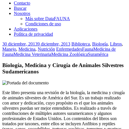
Contacto
Buscar
Nosotros
Más sobre DataFAUNA
Condiciones de uso
Aplicaciones
Política de privacidad
30 diciembre, 2013
9 diciembre, 2013
Biblioteca
,
Biología
,
Libros
,
Manejo
,
Medicina
,
Nutrición
Enfermedades
Fauna
Medicina de
Fauna
Medicina Veterinaria
Medicina Zoológica
Suramérica
Biología, Medicina y Cirugía de Animales Silvestres
Sudamericanos
Este libro presenta una revisión de la biología, la medicina y cirugía
de animales silvestres de América del Sur. Es un trabajo realizado
con amor y dedicación, cuyo propósito es el que los animales
silvestres puedan ser mejor entendidos. Es realizado a través de
contribuciones de múltiples autores suramericanos y algunos
profesionales de Estados Unidos. Los contenidos del libros son
tratados por taxones, entre ellos se incluyen Anfibios y reptiles
(ranas, sapos, cocodrílidos, tortugas acuáticas, terrestres y marinas,