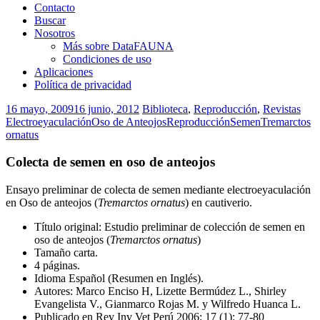
Contacto
Buscar
Nosotros
Más sobre DataFAUNA
Condiciones de uso
Aplicaciones
Política de privacidad
16 mayo, 2009
16 junio, 2012
Biblioteca
,
Reproducción
,
Revistas
Electroeyaculación
Oso de Anteojos
Reproducción
Semen
Tremarctos
ornatus
Colecta de semen en oso de anteojos
Ensayo preliminar de colecta de semen mediante electroeyaculación
en Oso de anteojos (
Tremarctos ornatus
) en cautiverio.
Título original: Estudio preliminar de colección de semen en
oso de anteojos (
Tremarctos ornatus
)
Tamaño carta.
4 páginas.
Idioma Español (Resumen en Inglés).
Autores: Marco Enciso H, Lizette Bermúdez L., Shirley
Evangelista V., Gianmarco Rojas M. y Wilfredo Huanca L.
Publicado en Rev Inv Vet Perú 2006; 17 (1): 77-80