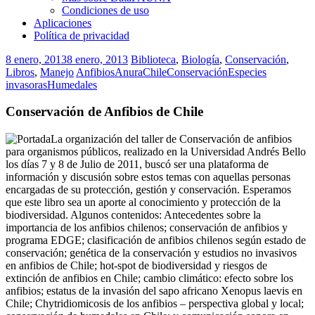
Condiciones de uso
Aplicaciones
Política de privacidad
8 enero, 2013
8 enero, 2013
Biblioteca
,
Biología
,
Conservación
,
Libros
,
Manejo
Anfibios
Anura
Chile
Conservación
Especies
invasoras
Humedales
Conservación de Anfibios de Chile
La organización del taller de Conservación de anfibios
para organismos públicos, realizado en la Universidad Andrés Bello
los días 7 y 8 de Julio de 2011, buscó ser una plataforma de
información y discusión sobre estos temas con aquellas personas
encargadas de su protección, gestión y conservación. Esperamos
que este libro sea un aporte al conocimiento y protección de la
biodiversidad. Algunos contenidos: Antecedentes sobre la
importancia de los anfibios chilenos; conservación de anfibios y
programa EDGE; clasificación de anfibios chilenos según estado de
conservación; genética de la conservación y estudios no invasivos
en anfibios de Chile; hot-spot de biodiversidad y riesgos de
extinción de anfibios en Chile; cambio climático: efecto sobre los
anfibios; estatus de la invasión del sapo africano Xenopus laevis en
Chile; Chytridiomicosis de los anfibios – perspectiva global y local;