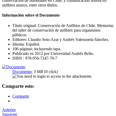
conservación de humedales en Chile; y comunicación sonora en
anfibios anuros, entre otros títulos.
Información sobre el Documento
Título original: Conservación de Anfibios de Chile. Memorias
del taller de conservación de anfibios para organismos
públicos.
Editores: Claudio Soto-Azat y Andrés Valenzuela-Sánchez.
Idioma: Español.
106 páginas, incluyendo tapa.
Publicado en 2012 por Universidad Andrés Bello.
ISBN : 978-956-7247-70-7
Documento
; 3 MB (0 click)
Comparte esto:
Compartir
Navegador
Anterior
Siguiente
de