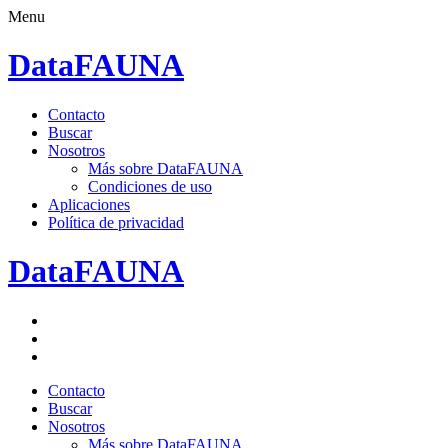
Menu
DataFAUNA
Saltar
Contacto
al
Buscar
contenido.
Nosotros
Más sobre DataFAUNA
Condiciones de uso
Aplicaciones
Política de privacidad
DataFAUNA
Facebook
Twitter
Google+
Saltar
Contacto
al
Buscar
contenido.
Nosotros
Más sobre DataFAUNA