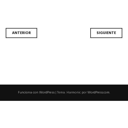
Navegador
ANTERIOR
SIGUIENTE
de
artículos
Funciona con WordPress
|
Tema: Harmonic por
WordPress.com
.