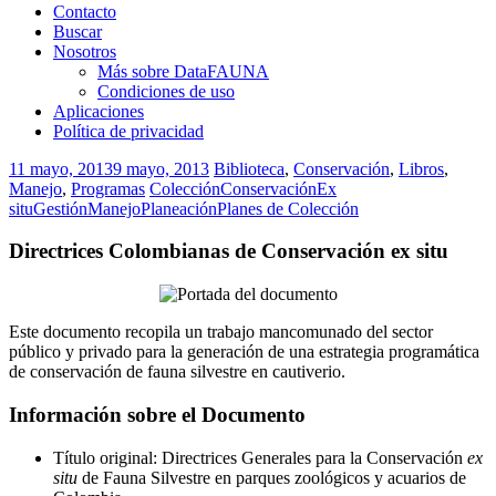
Contacto
Buscar
Nosotros
Más sobre DataFAUNA
Condiciones de uso
Aplicaciones
Política de privacidad
11 mayo, 2013
9 mayo, 2013
Biblioteca
,
Conservación
,
Libros
,
Manejo
,
Programas
Colección
Conservación
Ex
situ
Gestión
Manejo
Planeación
Planes de Colección
Directrices Colombianas de Conservación ex situ
Este documento recopila un trabajo mancomunado del sector
público y privado para la generación de una estrategia programática
de conservación de fauna silvestre en cautiverio.
Información sobre el Documento
Título original: Directrices Generales para la Conservación
ex
situ
de Fauna Silvestre en parques zoológicos y acuarios de