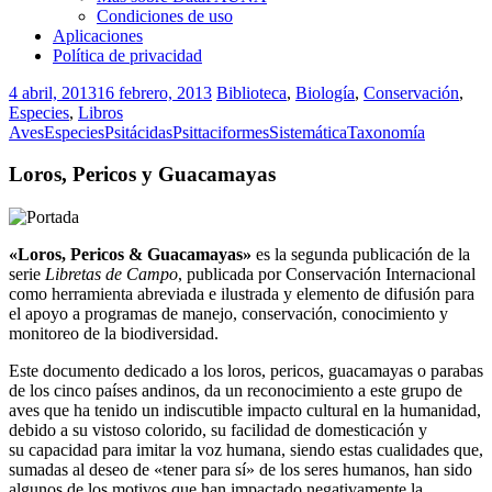
Condiciones de uso
Aplicaciones
Política de privacidad
4 abril, 2013
16 febrero, 2013
Biblioteca
,
Biología
,
Conservación
,
Especies
,
Libros
Aves
Especies
Psitácidas
Psittaciformes
Sistemática
Taxonomía
Loros, Pericos y Guacamayas
«Loros, Pericos & Guacamayas»
es la segunda publicación de la
serie
Libretas de Campo
, publicada por Conservación Internacional
como herramienta abreviada e ilustrada y elemento de difusión para
el apoyo a programas de manejo, conservación, conocimiento y
monitoreo de la biodiversidad.
Este documento dedicado a los loros, pericos, guacamayas o parabas
de los cinco países andinos, da un reconocimiento a este grupo de
aves que ha tenido un indiscutible impacto cultural en la humanidad,
debido a su vistoso colorido, su facilidad de domesticación y
su capacidad para imitar la voz humana, siendo estas cualidades que,
sumadas al deseo de «tener para sí» de los seres humanos, han sido
algunos de los motivos que han impactado negativamente la