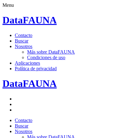
Menu
DataFAUNA
Saltar
Contacto
al
Buscar
contenido.
Nosotros
Más sobre DataFAUNA
Condiciones de uso
Aplicaciones
Política de privacidad
DataFAUNA
Facebook
Twitter
Google+
Saltar
Contacto
al
Buscar
contenido.
Nosotros
Más sobre DataFAUNA