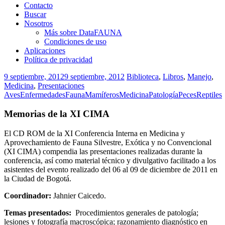
Contacto
Buscar
Nosotros
Más sobre DataFAUNA
Condiciones de uso
Aplicaciones
Política de privacidad
9 septiembre, 2012
9 septiembre, 2012
Biblioteca
,
Libros
,
Manejo
,
Medicina
,
Presentaciones
Aves
Enfermedades
Fauna
Mamíferos
Medicina
Patología
Peces
Reptiles
Memorias de la XI CIMA
El CD ROM de la XI Conferencia Interna en Medicina y
Aprovechamiento de Fauna Silvestre, Exótica y no Convencional
(XI CIMA) compendia las presentaciones realizadas durante la
conferencia, así como material técnico y divulgativo facilitado a los
asistentes del evento realizado del 06 al 09 de diciembre de 2011 en
la Ciudad de Bogotá.
Coordinador:
Jahnier Caicedo.
Temas presentados:
Procedimientos generales de patología;
lesiones y fotografía macroscópica; razonamiento diagnóstico en