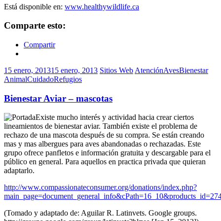
Está disponible en:
www.healthywildlife.ca
Comparte esto:
Compartir
15 enero, 2013
15 enero, 2013
Sitios Web
Atención
Aves
Bienestar
Animal
Cuidado
Refugios
Bienestar Aviar – mascotas
Existe mucho interés y actividad hacia crear ciertos
lineamientos de bienestar aviar. También existe el problema de
rechazo de una mascota después de su compra. Se están creando
mas y mas albergues para aves abandonadas o rechazadas. Este
grupo ofrece panfletos e información gratuita y descargable para el
público en general. Para aquellos en practica privada que quieran
adaptarlo.
http://www.compassionateconsumer.org/donations/index.php?
main_page=document_general_info&cPath=16_10&products_id=27
(Tomado y adaptado de: Aguilar R. Latinvets. Google groups.