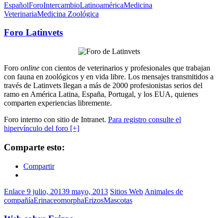
Español
Foro
Intercambio
Latinoamérica
Medicina
Veterinaria
Medicina Zoológica
Foro Latinvets
Foro
online
con cientos de veterinarios y profesionales que trabajan
con fauna en zoológicos y en vida libre. Los mensajes transmitidos a
través de Latinvets llegan a más de 2000 profesionistas serios del
ramo en América Latina, España, Portugal, y los EUA, quienes
comparten experiencias libremente.
Foro interno con sitio de Intranet.
Para registro consulte el
hipervínculo del foro [+]
Comparte esto:
Compartir
Enlace
9 julio, 2013
9 mayo, 2013
Sitios Web
Animales de
compañía
Erinaceomorpha
Erizos
Mascotas