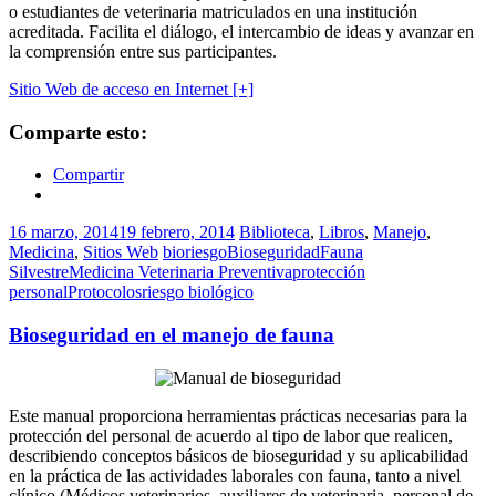
o estudiantes de veterinaria matriculados en una institución
acreditada. Facilita el diálogo, el intercambio de ideas y avanzar en
la comprensión entre sus participantes.
Sitio Web de acceso en Internet [+]
Comparte esto:
Compartir
16 marzo, 2014
19 febrero, 2014
Biblioteca
,
Libros
,
Manejo
,
Medicina
,
Sitios Web
bioriesgo
Bioseguridad
Fauna
Silvestre
Medicina Veterinaria Preventiva
protección
personal
Protocolos
riesgo biológico
Bioseguridad en el manejo de fauna
Este manual proporciona herramientas prácticas necesarias para la
protección del personal de acuerdo al tipo de labor que realicen,
describiendo conceptos básicos de bioseguridad y su aplicabilidad
en la práctica de las actividades laborales con fauna, tanto a nivel
clínico (Médicos veterinarios, auxiliares de veterinaria, personal de