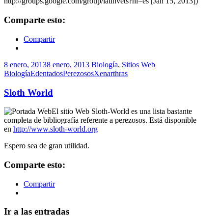
http://groups.google.com/group/latinvets?hl=es [Jan 15, 2013])
Comparte esto:
Compartir
8 enero, 2013
8 enero, 2013
Biología
,
Sitios Web
Biología
Edentados
Perezosos
Xenarthras
Sloth World
El sitio Web Sloth-World es una lista bastante
completa de bibliografía referente a perezosos. Está disponible
en
http://www.sloth-world.org
Espero sea de gran utilidad.
Comparte esto:
Compartir
Ir a las entradas