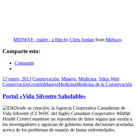
MIDWAY : trailer : a film by Chris Jordan
from
Midway
.
Comparte esto:
Compartir
17 enero, 2013
Conservación
,
Manejo
,
Medicina
,
Sitios Web
Conservación
Gestión
Manejo
Medicina
Medicina de la Conservación
Portal «Vida Silvestre Saludable»
Desde su creación, la Agencia Cooperativa Canadiense de
Vida Silvestre (CCWHC del Inglés
Canadian Cooperative Wildlife
Health Centre
) mantiene un repositorio de datos segura que ayuda a
los investigadores y agencias de gobierno tomar decisiones acertadas
acerca de los problemas de manejo de fauna enfermedades.