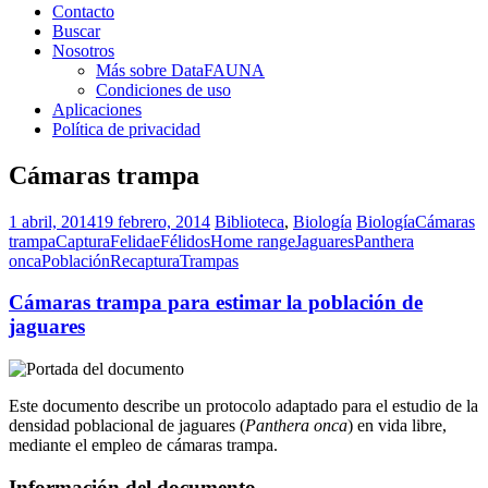
Contacto
Buscar
Nosotros
Más sobre DataFAUNA
Condiciones de uso
Aplicaciones
Política de privacidad
Cámaras trampa
1 abril, 2014
19 febrero, 2014
Biblioteca
,
Biología
Biología
Cámaras
trampa
Captura
Felidae
Félidos
Home range
Jaguares
Panthera
onca
Población
Recaptura
Trampas
Cámaras trampa para estimar la población de
jaguares
Este documento describe un protocolo adaptado para el estudio de la
densidad poblacional de jaguares (
Panthera onca
) en vida libre,
mediante el empleo de cámaras trampa.
Información del documento