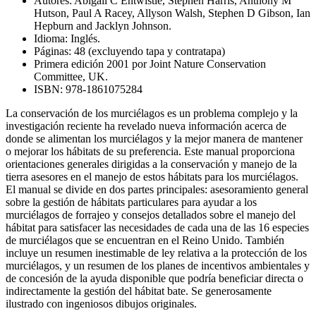
Autores: Abigail C Entwistle, Stephen Harris, Anthony M
Hutson, Paul A Racey, Allyson Walsh, Stephen D Gibson, Ian
Hepburn and Jacklyn Johnson.
Idioma: Inglés.
Páginas: 48 (excluyendo tapa y contratapa)
Primera edición 2001 por Joint Nature Conservation
Committee, UK.
ISBN: 978-1861075284
La conservación de
los murciélagos
es un problema complejo
y la
investigación reciente
ha revelado
nueva información acerca de
donde se alimentan los
murciélagos y
la mejor manera de
mantener
o mejorar los
hábitats
de su preferencia.
Este manual
proporciona
orientaciones generales
dirigidas a
la conservación y
manejo de la
tierra
asesores
en el manejo de
estos hábitats
para los murciélagos.
El manual
se divide en
dos
partes principales:
asesoramiento general
sobre la
gestión de
hábitats particulares
para ayudar a los
murciélagos
de forrajeo
y consejos
detallados
sobre
el manejo del
hábitat
para satisfacer las
necesidades de
cada una de las
16 especies
de murciélagos
que se encuentran en
el Reino Unido.
También
incluye un
resumen
inestimable de
ley relativa a
la protección de
los
murciélagos,
y
un resumen de
los planes de incentivos
ambientales y
de
concesión de la ayuda
disponible que podría
beneficiar directa o
indirectamente
la gestión del hábitat
bate.
Se
generosamente
ilustrado con
ingeniosos
dibujos originales.