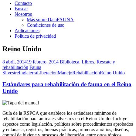
Contacto
Buscar
Nosotros
Más sobre DataFAUNA
Condiciones de uso
Aplicaciones
Política de privacidad
Reino Unido
8 abril, 2014
19 febrero, 2014
Biblioteca
,
Libros
,
Rescate y
rehabilitación
Fauna
Silvestre
Inglaterra
Liberación
Manejo
Rehabilitación
Reino Unido
Estándares para rehabilitación de fauna en el Reino
Unido
Guía de la RSPCA que establece los estándares mínimos de
rehabilitación para animales silvestres en el Reino Unido. Incluye
aspectos como legislación, políticas sobre procedimientos aprobados
y eutanasia, registros, buenas prácticas, primeros auxilios, diseños,
control de higiene y procesos de liberación, entre otros tópicos.