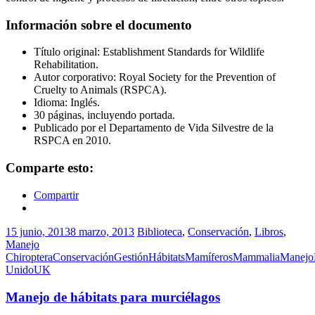
Información sobre el documento
Título original: Establishment Standards for Wildlife
Rehabilitation.
Autor corporativo: Royal Society for the Prevention of
Cruelty to Animals (RSPCA).
Idioma: Inglés.
30 páginas, incluyendo portada.
Publicado por el Departamento de Vida Silvestre de la
RSPCA en 2010.
Comparte esto:
Compartir
15 junio, 2013
8 marzo, 2013
Biblioteca
,
Conservación
,
Libros
,
Manejo
Chiroptera
Conservación
Gestión
Hábitats
Mamíferos
Mammalia
Manejo
Unido
UK
Manejo de hábitats para murciélagos