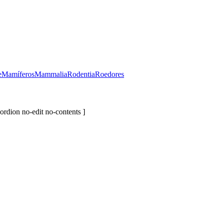
e
Mamíferos
Mammalia
Rodentia
Roedores
ordion no-edit no-contents ]