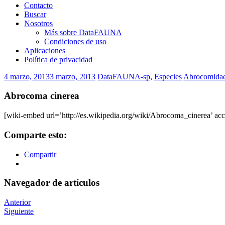
Contacto
Buscar
Nosotros
Más sobre DataFAUNA
Condiciones de uso
Aplicaciones
Política de privacidad
4 marzo, 2013
3 marzo, 2013
DataFAUNA-sp
,
Especies
Abrocomida
Abrocoma cinerea
[wiki-embed url=’http://es.wikipedia.org/wiki/Abrocoma_cinerea’ acc
Comparte esto:
Compartir
Navegador de artículos
Anterior
Siguiente