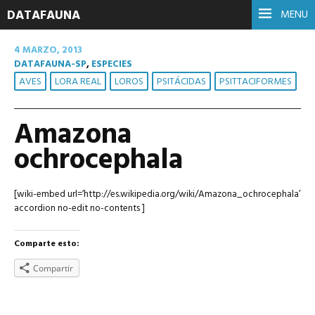
DATAFAUNA
MENU
4 MARZO, 2013
DATAFAUNA-SP
,
ESPECIES
AVES
LORA REAL
LOROS
PSITÁCIDAS
PSITTACIFORMES
Amazona
ochrocephala
[wiki-embed url=’http://es.wikipedia.org/wiki/Amazona_ochrocephala’
accordion no-edit no-contents ]
Comparte esto:
Compartir