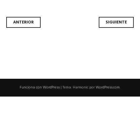
Navegador
ANTERIOR
SIGUIENTE
de
artículos
Funciona con WordPress
|
Tema: Harmonic por
WordPress.com
.