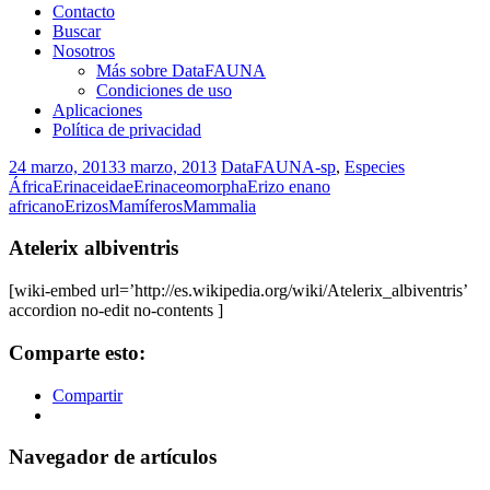
Contacto
Buscar
Nosotros
Más sobre DataFAUNA
Condiciones de uso
Aplicaciones
Política de privacidad
24 marzo, 2013
3 marzo, 2013
DataFAUNA-sp
,
Especies
África
Erinaceidae
Erinaceomorpha
Erizo enano
africano
Erizos
Mamíferos
Mammalia
Atelerix albiventris
[wiki-embed url=’http://es.wikipedia.org/wiki/Atelerix_albiventris’
accordion no-edit no-contents ]
Comparte esto:
Compartir
Navegador de artículos