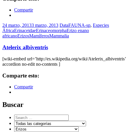
Compartir
24 marzo, 2013
3 marzo, 2013
DataFAUNA-sp
,
Especies
África
Erinaceidae
Erinaceomorpha
Erizo enano
africano
Erizos
Mamíferos
Mammalia
Atelerix albiventris
[wiki-embed url=’http://es.wikipedia.org/wiki/Atelerix_albiventris’
accordion no-edit no-contents ]
Comparte esto:
Compartir
Buscar