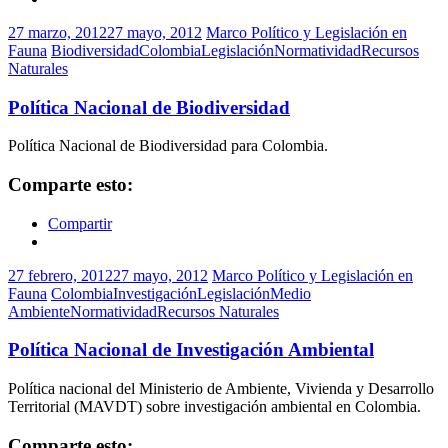
27 marzo, 2012
27 mayo, 2012
Marco Político y Legislación en
Fauna
Biodiversidad
Colombia
Legislación
Normatividad
Recursos
Naturales
Política Nacional de Biodiversidad
Política Nacional de Biodiversidad para Colombia.
Comparte esto:
Compartir
27 febrero, 2012
27 mayo, 2012
Marco Político y Legislación en
Fauna
Colombia
Investigación
Legislación
Medio
Ambiente
Normatividad
Recursos Naturales
Política Nacional de Investigación Ambiental
Política nacional del Ministerio de Ambiente, Vivienda y Desarrollo
Territorial (MAVDT) sobre investigación ambiental en Colombia.
Comparte esto: