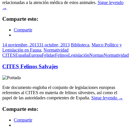
relacionadas a la atención médica de estos animales.
Sigue leyendo
→
Comparte esto:
Compartir
14 noviembre, 2013
31 octubre, 2013
Biblioteca
,
Marco Político y
Legislación en Fauna
,
Normatividad
CITES
España
Europa
Felidae
Felinos
Legislación
Normas
Normatividad
CITES Felinos Salvajes
Este documento engloba el conjunto de legislaciones europeas
referentes al CITES en materia de felinos silvestres, así como el
papel de las autoridades competentes de España.
Sigue leyendo
→
Comparte esto:
Compartir