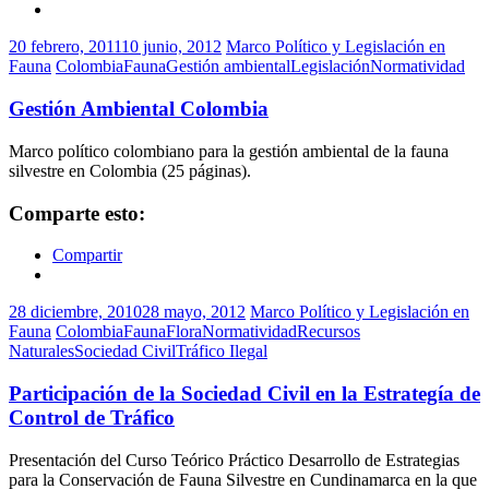
20 febrero, 2011
10 junio, 2012
Marco Político y Legislación en
Fauna
Colombia
Fauna
Gestión ambiental
Legislación
Normatividad
Gestión Ambiental Colombia
Marco político colombiano para la gestión ambiental de la fauna
silvestre en Colombia (25 páginas).
Comparte esto:
Compartir
28 diciembre, 2010
28 mayo, 2012
Marco Político y Legislación en
Fauna
Colombia
Fauna
Flora
Normatividad
Recursos
Naturales
Sociedad Civil
Tráfico Ilegal
Participación de la Sociedad Civil en la Estrategía de
Control de Tráfico
Presentación del Curso Teórico Práctico Desarrollo de Estrategias
para la Conservación de Fauna Silvestre en Cundinamarca en la que