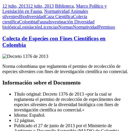
12 julio, 2013
12 julio, 2013
Biblioteca
,
Marco Político y
Legislación en Fauna
,
Normatividad
Animales
silvestres
Biodiversidad
Caza Científica
Colecta
científica
Colombia
Fauna
Investigación Diversidad
biológica
Legislación
Licencias
Normas
Normatividad
Permisos
Colecta de Especies con Fines Científicos en
Colombia
Norma colombiana que reglamenta el permiso de recolección de
especies silvestres con fines de investigación científica no comercial.
Información sobre el Documento
Título original: Decreto 1376 de 2013 «por la cual se
reglamenta el permiso de recolección de especímentes dee
especies silvestres de la diversidad biológica con fines de
investigación científica no comercial.»
Idioma: Español.
12 páginas.
Publicado el 27 de junio de 2013 por el Ministerio de
Ambiente y Desarrollo Sostenible (MADS) de Colombia.