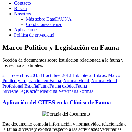
Contacto
Buscar
Nosotros
Más sobre DataFAUNA
Condiciones de uso
Aplicaciones
Política de privacidad
Marco Político y Legislación en Fauna
Sección de documentos sobre legislación relacionada a la fauna y
los recursos naturales.
21 noviembre, 2013
31 octubre, 2013
Biblioteca
,
Libros
,
Marco
Político y Legislación en Fauna
,
Normatividad
,
Normatividad
Profesional
España
Fauna
Fauna exótica
Fauna
Silvestre
Legislación
Medicina Veterinaria
Normas
Aplicación del CITES en la Clínica de Fauna
Este documento compila información y normatividad relacionada a
la fauna silvestre y exótica respecto a las actividades veterinarias