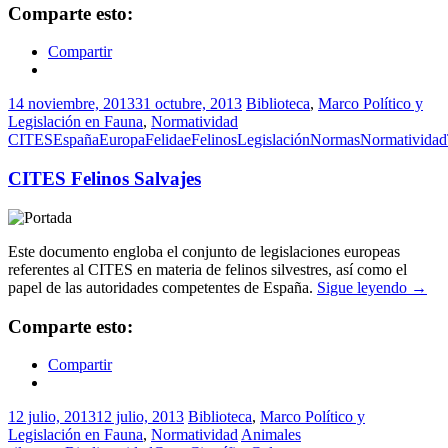
Comparte esto:
Compartir
14 noviembre, 2013
31 octubre, 2013
Biblioteca
,
Marco Político y
Legislación en Fauna
,
Normatividad
CITES
España
Europa
Felidae
Felinos
Legislación
Normas
Normatividad
CITES Felinos Salvajes
Este documento engloba el conjunto de legislaciones europeas
referentes al CITES en materia de felinos silvestres, así como el
papel de las autoridades competentes de España.
Sigue leyendo
→
Comparte esto:
Compartir
12 julio, 2013
12 julio, 2013
Biblioteca
,
Marco Político y
Legislación en Fauna
,
Normatividad
Animales