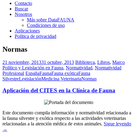
Contacto
Buscar
Nosotros
Más sobre DataFAUNA
Condiciones de uso
Aplicaciones
Política de privacidad
Normas
21 noviembre, 2013
31 octubre, 2013
Biblioteca
,
Libros
,
Marco
Político y Legislación en Fauna
,
Normatividad
,
Normatividad
Profesional
España
Fauna
Fauna exótica
Fauna
Silvestre
Legislación
Medicina Veterinaria
Normas
Aplicación del CITES en la Clínica de Fauna
Este documento compila información y normatividad relacionada a
la fauna silvestre y exótica respecto a las actividades veterinarias
relacionadas a la atención médica de estos animales.
Sigue leyendo
→