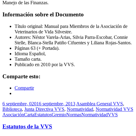
Manejo de las Finanzas.
Información sobre el Documento
Título original: Manual para Miembros de la Asociación de
Veterinarios de Vida Silvestre.
Autores: Néstor Varela-Arias, Silvia Parra-Escobar, Connie
Stelle, Blanca-Stella Patiño Cifuentes y Liliana Rojas-Santos.
Páginas 63 (+ Portada).
Idioma Español,
Tamaño carta.
Publicado en 2010 por la VVS.
Comparte esto:
Compartir
6 septiembre, 0201
6 septiembre, 2013
Asamblea General VVS
,
Biblioteca
,
Junta Directiva VVS
,
Normatividad
,
Normatividad VVS
Asociación
Carta
Estatutos
Gremio
Normas
Normatividad
VVS
Estatutos de la VVS