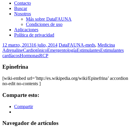
Contacto
Buscar
Nosotros
Más sobre DataFAUNA
Condiciones de uso
Aplicaciones
Política de privacidad
12 marzo, 2013
16 julio, 2014
DataFAUNA-meds
,
Medicina
Adrenaline
Cardiotónico
Emergentología
Estimulantes
Estimulantes
cardíacos
Hormonas
RCP
Epinefrina
[wiki-embed url=’http://es.wikipedia.org/wiki/Epinefrina’ accordion
no-edit no-contents ]
Comparte esto:
Compartir
Navegador de artículos