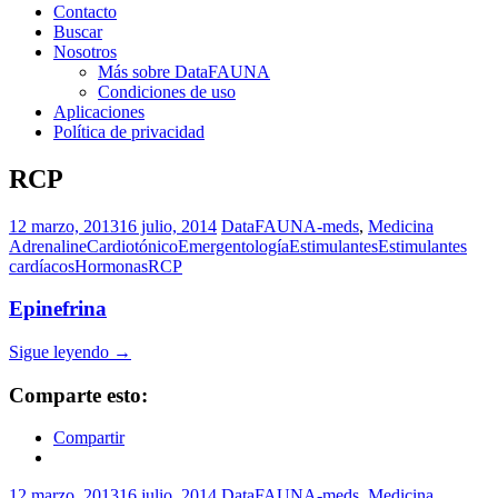
Contacto
Buscar
Nosotros
Más sobre DataFAUNA
Condiciones de uso
Aplicaciones
Política de privacidad
RCP
12 marzo, 2013
16 julio, 2014
DataFAUNA-meds
,
Medicina
Adrenaline
Cardiotónico
Emergentología
Estimulantes
Estimulantes
cardíacos
Hormonas
RCP
Epinefrina
Sigue leyendo
→
Comparte esto:
Compartir
12 marzo, 2013
16 julio, 2014
DataFAUNA-meds
,
Medicina