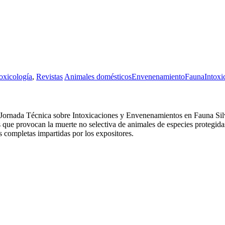
oxicología
,
Revistas
Animales domésticos
Envenenamiento
Fauna
Intoxi
 Jornada Técnica sobre Intoxicaciones y Envenenamientos en Fauna Silv
s que provocan la muerte no selectiva de animales de especies protegid
 completas impartidas por los expositores.