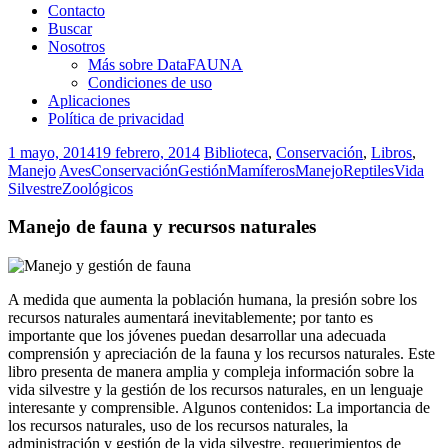
Contacto
Buscar
Nosotros
Más sobre DataFAUNA
Condiciones de uso
Aplicaciones
Política de privacidad
1 mayo, 2014
19 febrero, 2014
Biblioteca
,
Conservación
,
Libros
,
Manejo
Aves
Conservación
Gestión
Mamíferos
Manejo
Reptiles
Vida
Silvestre
Zoológicos
Manejo de fauna y recursos naturales
A medida que aumenta la población humana, la presión sobre los
recursos naturales aumentará inevitablemente; por tanto es
importante que los jóvenes puedan desarrollar una adecuada
comprensión y apreciación de la fauna y los recursos naturales. Este
libro presenta de manera amplia y compleja información sobre la
vida silvestre y la gestión de los recursos naturales, en un lenguaje
interesante y comprensible. Algunos contenidos: La importancia de
los recursos naturales, uso de los recursos naturales, la
administración y gestión de la vida silvestre, requerimientos de