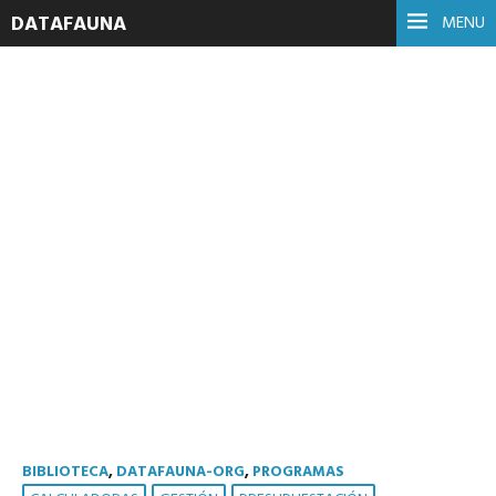
DATAFAUNA
MENU
ProduCalc-
DataFAUNA
30 julio, 2013
Leer Más
BIBLIOTECA
,
DATAFAUNA-ORG
,
PROGRAMAS