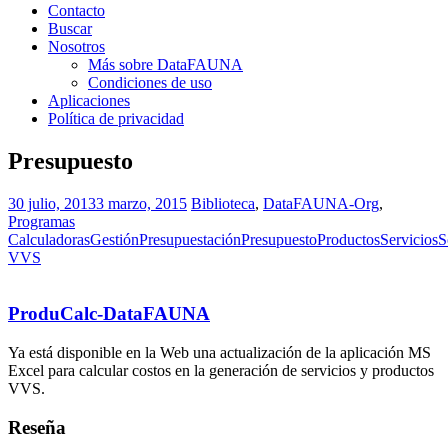
Contacto
Buscar
Nosotros
Más sobre DataFAUNA
Condiciones de uso
Aplicaciones
Política de privacidad
Presupuesto
30 julio, 2013
3 marzo, 2015
Biblioteca
,
DataFAUNA-Org
,
Programas
Calculadoras
Gestión
Presupuestación
Presupuesto
Productos
Servicios
S
VVS
ProduCalc-DataFAUNA
Ya está disponible en la Web una actualización de la aplicación MS
Excel para calcular costos en la generación de servicios y productos
VVS.
Reseña